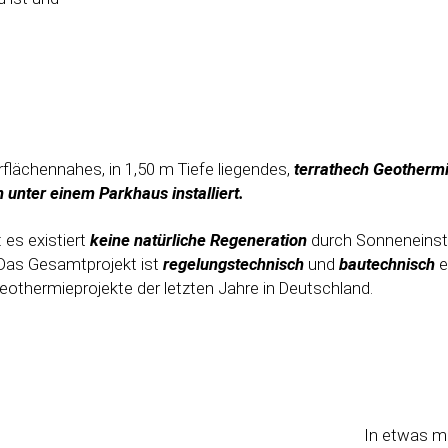
rflächennahes, in 1,50 m Tiefe liegendes,
terrathech Geotherm
 unter einem Parkhaus installiert.
 es existiert
keine natürliche Regeneration
durch Sonneneinst
Das Gesamtprojekt ist
regelungstechnisch
und
bautechnisch
e
othermieprojekte der letzten Jahre in Deutschland.
In etwas m