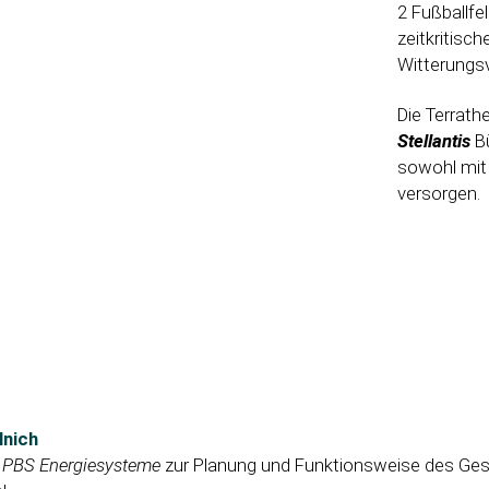
2 Fußballfe
zeitkritisc
Witterungsv
Die Terrath
Stellantis
B
sowohl mit
versorgen.
Mnich
s
PBS Energiesysteme
zur Planung und Funktionsweise des Ge