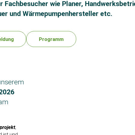
ür Fachbesucher wie Planer, Handwerksbetri
uer und Wärmepumpenhersteller etc.
eldung
Programm
 unserem
.2026
 am
projekt
,
d ist und