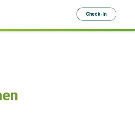
Check-In
nen