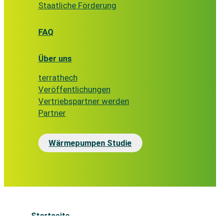
Staatliche Förderung
FAQ
Über uns
terrathech
Veröffentlichungen
Vertriebspartner werden
Partner
Wärmepumpen Studie
Startseite